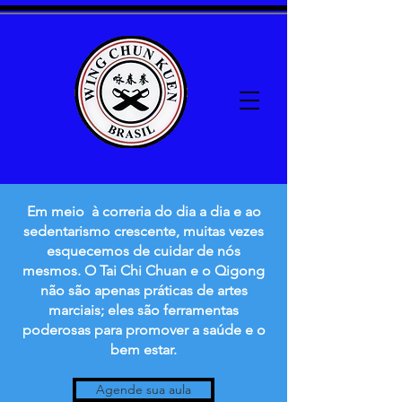
Em meio à correria do dia a dia e ao
sedentarismo crescente, muitas vezes
esquecemos de cuidar de nós
mesmos. O Tai Chi C
huan e o Qigong
não são apenas práticas de artes
marciais; eles são ferramentas
poderosas para promover a saúde e o
bem estar.
Agende sua aula